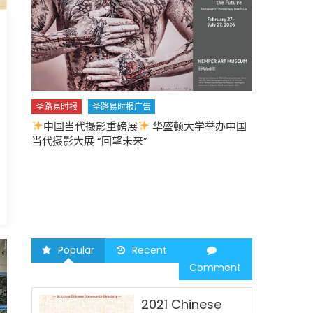
圣路易时报
圣路易时报广告
中国当代摄影重磅展
华盛顿大学举办中国
圣路易时报
当代摄影大展 “回望未来”
中午
2026 马年
因
Popular
Recent
Comment
2021 Chinese