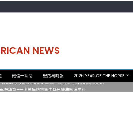
MERICAN NEWS
。中华日，等你来赴约 —— 密苏里植物园“中华日三十周年特别报道（五
造
微信一瞬間
聖路易時報
2026 YEAR OF THE HORSE
 Statler)与钢琴家Darek演绎一场古筝与钢琴的精彩对话
再谱华章——密苏里植物园中华日盛典圆满举行
日龙舟体验日 邀请各界亲身体验划行乐趣 + 水上竞速魅力
致力推动全球植物多样性研究与中美合作 Peter Raven 博士逝世 享年
。中华日，等你来赴约 —— 密苏里植物园“中华日三十周年特别报道（五
 Statler)与钢琴家Darek演绎一场古筝与钢琴的精彩对话