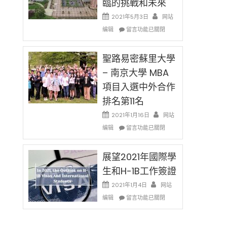
臨的挑戰和未來
日)
消〉
哈
2021年5月3日
网站
中
佛
在
编辑
老
留言功能已關閉
〈過
师
去
免
的
聖路易密蘇里大學
费
兩
英
– 南京大學 MBA
年
文
項目入選中外合作
里
写
國
作
排名第11名
際
课!
留
2021年1月16日
网站
只
學
在
办
编辑
留言功能已關閉
生
〈聖
两
和
路
场
大
易
展望2021年國際學
错
學
密
过
生和H-1B工作簽證
面
蘇
可
臨
里
惜〉
2021年1月4日
网站
的
大
中
在
编辑
留言功能已關閉
挑
學
〈展
戰
–
望
和
南
2021