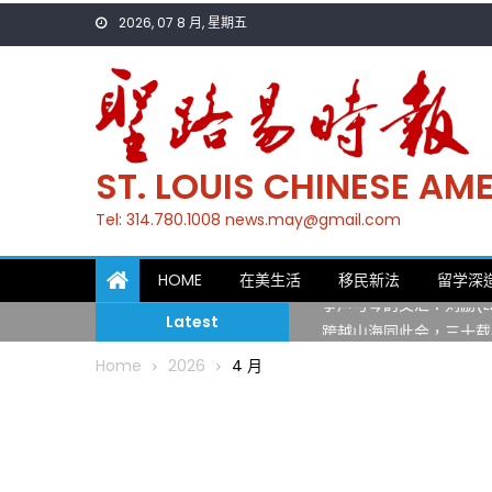
Skip
2026, 07 8 月, 星期五
to
content
ST. LOUIS CHINESE A
Tel: 314.780.1008 news.may@gmail.com
一晃三十年，初夏又相逢
HOME
在美生活
移民新法
留学深
筝声与琴韵交汇：刘励(Li
Latest
跨越山海同此会，三十载
圣路易龙舟俱乐部5月16
Home
2026
4 月
三十二载跨越时空的相逢
执掌密苏里植物园近四十年 
一晃三十年，初夏又相逢
筝声与琴韵交汇：刘励(Li