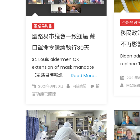
警
衛
隊
支
圣路易时
圣路易时报
援
移民政
聖路易市議會一致通過 戴
路
不再影
易
口罩命令繼續執行30天
斯
Biden ad
安
St. Louis aldermen OK
replace 
那
extension of mask mandate
州〉
【聖路易時報訊
Read More…
Posted
2021年
中
on
Author
Posted
Author
在
网站编辑
留
2021年8月30日
网站编辑
on
〈聖
言功能已關閉
路
易
市
議
會
一