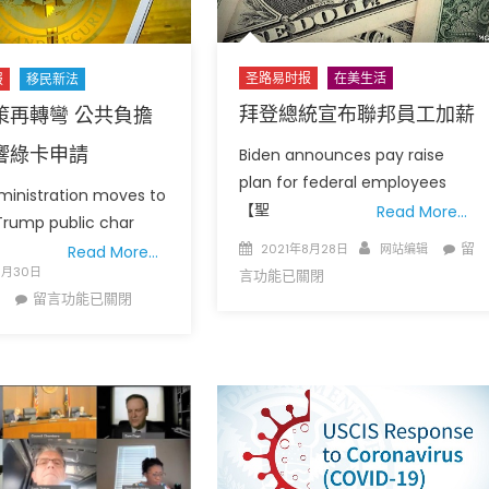
易
易
華
華
人
裔
圣路易时报
在美生活
报
移民新法
浸
中
拜登總統宣布聯邦員工加薪
策再轉彎 公共負擔
信
學
會
生
響綠卡申請
Biden announces pay raise
洗
公
plan for federal employees
禮
ministration moves to
益
【聖
Read More…
記
Trump public char
回
實〉
Posted
Author
在
留
饋
2021年8月28日
网站编辑
Read More…
中
on
〈拜
8月30日
社
言功能已關閉
在
登
留言功能已關閉
區
〈移
總
中
民
統
政
宣
策
布
再
聯
轉
邦
彎
員