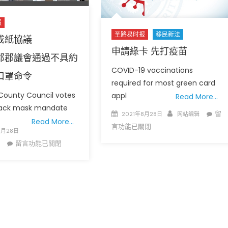
公
工
共
加
报
負
薪〉
圣路易时报
移民新法
成紙協議
擔
中
申請綠卡 先打疫苗
不
郡郡議會通過不具約
再
COVID-19 vaccinations
影
口罩命令
required for most green card
響
s County Council votes
appl
Read More…
綠
back mask mandate
卡
Posted
Author
在
留
2021年8月28日
网站编辑
申
Read More…
on
〈申
言功能已關閉
8月28日
請〉
請
在
留言功能已關閉
中
綠
〈終
卡
於
先
達
打
成
疫
紙
苗〉
協
中
議