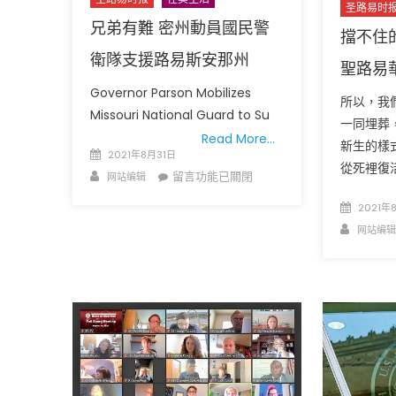
圣路易时
兄弟有難 密州動員國民警
擋不住
衛隊支援路易斯安那州
聖路易
Governor Parson Mobilizes
所以，我
Missouri National Guard to Su
一同埋葬
Read More…
新生的樣
Posted
圣路易时报
圣路易时报
2021年8月31日
從死裡復
on
Author
在
留言功能已關閉
网站编辑
免费健康检查 无需预约
〈兄
条件者使用 欢迎参加索取
易时报广告
Posted
2021年
弟
9点至中午 Grace UM C
Peter Lu Team 卢长志
on
Author
网站编辑
有
難
密
州
動
員
國
民