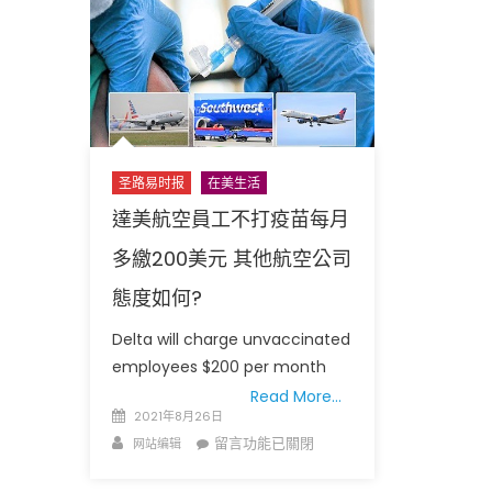
全
州
新
冠
病
毒
緊
圣路易时报
在美生活
急
達美航空員工不打疫苗每月
狀
態
多繳200美元 其他航空公司
新
態度如何?
緊
急
Delta will charge unvaccinated
狀
employees $200 per month
態
Read More…
宣
Posted
2021年8月26日
告
on
Author
在
留言功能已關閉
网站编辑
側
〈達
重
美