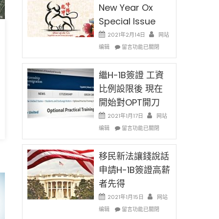
New Year Ox
Special Issue
2021年2月14日
网站
在
编辑
留言功能已關閉
〈2021
Chinese
New
繼H-1B簽證 工資
Year
比例設限後 現在
Ox
開始對OPT開刀
Special
Issue〉
2021年1月17日
网站
中
在
编辑
留言功能已關閉
〉
〈繼
H-
1B
移民新法讓錢說話
簽
申請H-1B簽證高薪
證
者先得
工
資
2021年1月15日
网站
比
在
编辑
例
留言功能已關閉
〈移
設