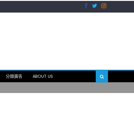
）
分類廣告
ABOUT US
89岁
）