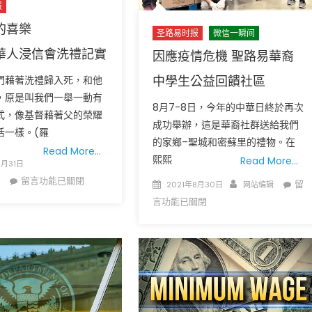
报
的喜樂
圣路易时报
微信一瞬间
華人浸信會洗禮記實
因應疫情危機 聖路易華裔
中學生公益回饋社區
們藉著洗禮歸入死，和他
，原是叫我們一舉一動有
8月7-8日，今年的中華日終於再次
式，像基督藉著父的榮耀
广告
圣路易时报
圣路易时报广告
成功舉辦，這是華裔社群送給我們
活一樣。(羅
 免费赠送血压计供符合
了解您的数字! 3月21日星期六 上午9点至
的家鄉–聖城和密蘇里的禮物。在
Read More…
! 4月18日星期六 上午
Grace UM Church 免费健康检查
熙熙
Read More…
8月31日
hurch
在
留言功能已關閉
Posted
Author
在
留
2021年8月30日
网站编辑
〈擋
on
〈
言功能已關閉
不
應
住
疫
的
情
喜
危
樂
機
聖
聖
路
路