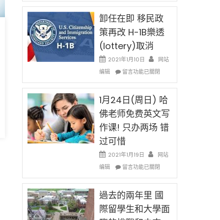
民
限
新
卸任在即 移民政
後
法
現
策再改 H-1B樂透
讓
在
(lottery)取消
錢
開
說
始
2021年1月10日
网站
話
對
在
编辑
申
留言功能已關閉
OPT
〈卸
請
開
任
H-
刀〉
在
1月24日(周日) 哈
1B
中
即
簽
佛老师免费英文写
移
證
作课! 只办两场 错
民
高
政
薪
过可惜
策
者
再
2021年1月19日
网站
先
改
在
得〉
编辑
留言功能已關閉
H-
〈1
中
1B
月
樂
24
過去的兩年里 國
透
日
際留學生和大學面
(lottery)
(周
取