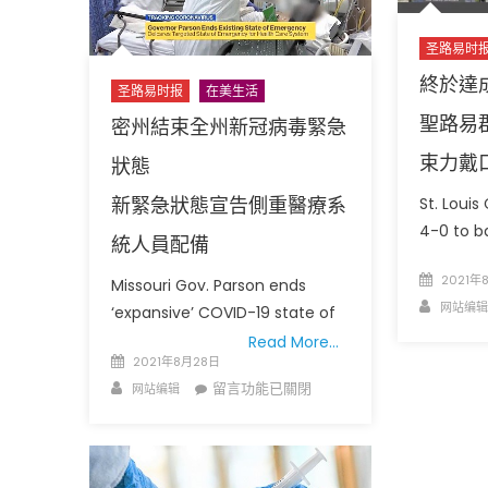
致
通
圣路易时
過
終於達
戴
圣路易时报
在美生活
口
聖路易
密州結束全州新冠病毒緊急
罩
束力戴
命
狀態
令
新緊急狀態宣告側重醫療系
St. Loui
繼
4-0 to 
續
統人員配備
執
Posted
2021年
Missouri Gov. Parson ends
行
on
Author
网站编辑
30
‘expansive’ COVID-19 state of
天〉
Read More…
Posted
中
2021年8月28日
on
Author
在
留言功能已關閉
网站编辑
〈密
州
結
束