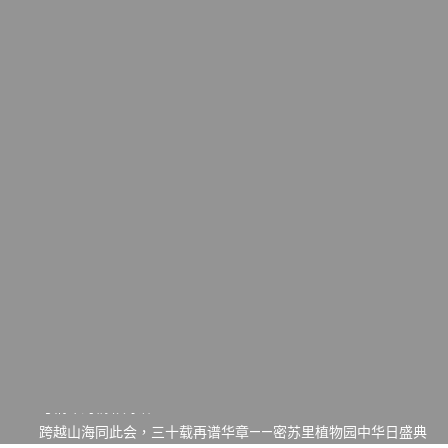
一晃三十年，初夏又相逢。中华日，等你来赴约 —— 密苏里植物
园“中华日三十周年特别报道（五）
筝声与琴韵交汇：刘励(Li Statler)与钢琴家Darek演绎一场古筝
与钢琴的精彩对话
跨越山海同此会，三十载再谱华章——密苏里植物园中华日盛典