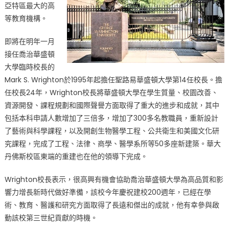
亞特區最大的高
學
等教育機構。
臨
時
即將在明年一月
校
接任喬治華盛頓
長〉
大學臨時校長的
中
Mark S. Wrighton於1995年起擔任聖路易華盛頓大學第14任校長。擔
任校長24年，Wrighton校長將華盛頓大學在學生質量、校園改善、
資源開發、課程規劃和國際聲譽方面取得了重大的進步和成就，其中
包括本科申請人數增加了三倍多，增加了300多名教職員，重新設計
了藝術與科學課程，以及開創生物醫學工程、公共衛生和美國文化研
究課程，完成了工程、法律、商學、醫學系所等50多座新建築。華大
丹佛斯校區東端的重建也在他的領導下完成。
Wrighton校長表示，很高興有機會協助喬治華盛頓大學為高品質和影
響力增長新時代做好準備，該校今年慶祝建校200週年，已經在學
術、教育、醫護和研究方面取得了長遠和傑出的成就，他有幸參與啟
動該校第三世紀貢獻的時機。