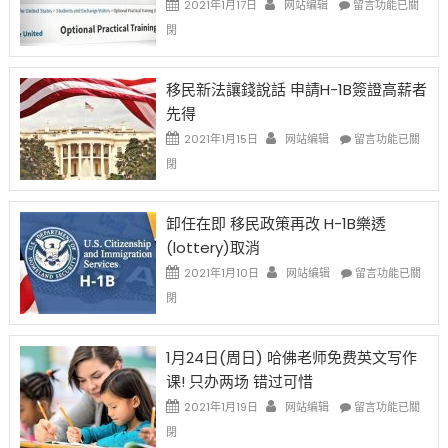
2021年1月17日
网站编辑
留言功能已關
中
〈繼
閉
H-
1B
簽
移民新法讓錢說話 申請H-1B簽證高薪者
證
先得
工
資
在
2021年1月15日
网站编辑
留言功能已關
比
〈移
閉
例
民
設
新
限
法
卸任在即 移民政策再改 H-1B樂透
後
讓
(lottery)取消
現
錢
在
說
在
2021年1月10日
网站编辑
留言功能已關
開
話
〈卸
閉
始
申
任
對
請
在
OPT
H-
即
1月24日(周日) 哈佛老师免费英文写作
開
1B
移
课! 只办两场 错过可惜
刀〉
簽
民
中
證
政
在
2021年1月19日
网站编辑
留言功能已關
高
策
〈1
閉
薪
再
月