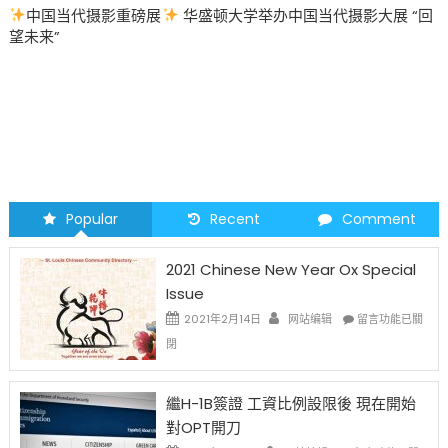
中国当代摄影重磅展
华盛顿大学举办中国当代摄影大展 “回
望未来”
Popular
Recent
Comment
2021 Chinese New Year Ox Special
Issue
在
2021年2月14日
网站编辑
留言功能已關
〈2021
閉
Chinese
New
Year
繼H-1B簽證 工資比例設限後 現在開始
Ox
對OPT開刀
Special
Issue〉
在