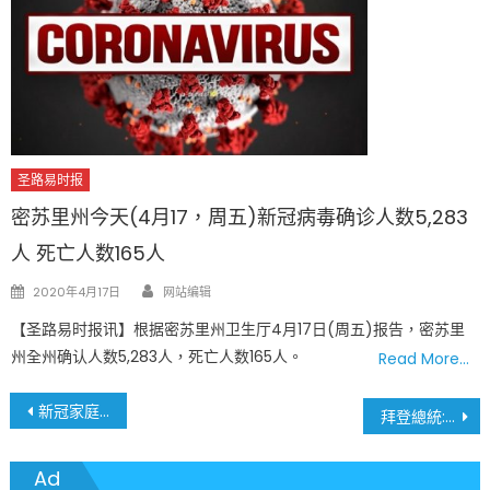
圣路易时报
密苏里州今天(4月17，周五)新冠病毒确诊人数5,283
人 死亡人数165人
Author
Posted
2020年4月17日
网站编辑
on
【圣路易时报讯】根据密苏里州卫生厅4月17日(周五)报告，密苏里
州全州确认人数5,283人，死亡人数165人。
Read More…
文
新冠家庭檢測費用可由彈性開支計劃和健康儲蓄賬戶報銷
拜登總統: 911的核心教訓是 – 團結是我們最大的力量
章
Ad