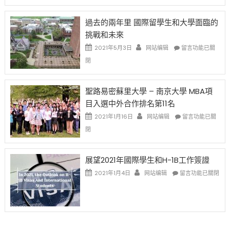
者
改
24
先
H-
日
過去的兩年里 國際留學生和大學面臨的
得〉
1B
(周
挑戰和未來
中
樂
日)
透
哈
在
2021年5月3日
网站编辑
留言功能已關
(lottery)
佛
〈過
閉
取
老
去
消〉
师
的
中
免
兩
聖路易密蘇里大學 – 南京大學 MBA項
费
年
目入選中外合作排名第11名
英
里
文
國
在
2021年1月16日
网站编辑
留言功能已關
写
際
〈聖
閉
作
留
路
课!
學
易
只
生
密
展望2021年國際學生和H-1B工作簽證
办
和
蘇
在
两
大
里
2021年1月4日
网站编辑
留言功能已關閉
〈展
场
學
大
望
错
面
學
2021
过
臨
–
年
可
的
南
國
惜〉
挑
京
際
中