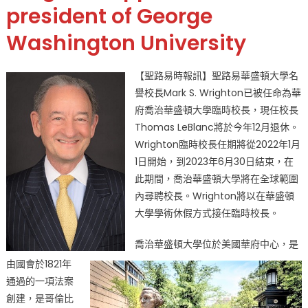
路
president of George
易
Washington University
華
大
校
【聖路易時報訊】聖路易華盛頓大學名
長
譽校長Mark S. Wrighton已被任命為華
Mark
府喬治華盛頓大學臨時校長，現任校長
S.
Thomas LeBlanc將於今年12月退休。
Wrighton
Wrighton臨時校長任期將從2022年1月
將
1日開始，到2023年6月30日結束，在
接
任
此期間，喬治華盛頓大學將在全球範圍
華
內尋聘校長。Wrighton將以在華盛頓
府
大學學術休假方式接任臨時校長。
喬
治
喬治華盛頓大學位於美國華府中心，是
華
由國會於1821年
盛
通過的一項法案
頓
創建，是哥倫比
大