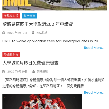
圣路易时报
留学深造
聖路易密蘇里大學取消2021年申請費
Author
Posted
2020年12月2日
网站编辑
on
UMSL to waive application fees for undergraduates in 20
Read More…
圣路易时报
大學城10月15日免費健康檢查
Author
Posted
2022年9月29日
网站编辑
on
【聖路易時報訊】身體健康指數對每一個人都很重要，如何才能夠知
道您的身體健康指數呢? 在聖路易地區，一個免費健康
Read More…