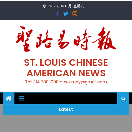
Skip
2026, 08 8 月, 星期六
to
content
ST. LOUIS CHINESE
AMERICAN NEWS
Tel: 314.780.1008 news.may@gmail.com
Latest