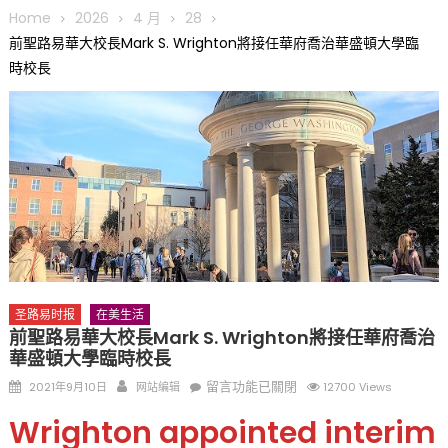
圆满举行
Home
2026
4 月
28
圣路易龙舟俱乐部5月16日龙舟体验日 邀请各界亲身体验划行乐
前聖路易華大校長Mark S. Wrighton將接任華府喬治華盛頓大學臨
趣 + 水上竞速魅力
時校長
三十二载跨越时空的相逢
执掌密苏里植物园近四十年 致力推动全球植物多样性研究与中美
合作 Peter Raven 博士逝世 享年89岁
一晃三十年，初夏又相逢。中华日，等你来赴约 —— 密苏里植物
园“中华日三十周年特别报道（五）
筝声与琴韵交汇：刘励(Li Statler)与钢琴家Darek演绎一场古筝
与钢琴的精彩对话
圣路易时报
在美生活
前聖路易華大校長Mark S. Wrighton將接任華府喬治
華盛頓大學臨時校長
Posted
Author
在
留言功能已關閉
2021年9月10日
网站编辑
12700 Views
on
〈前
Wrighton appointed interim
聖