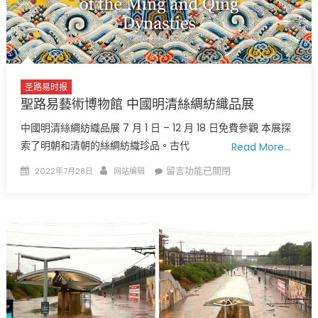
再
易
度
林
來
白
襲
國
國
際
家
圣路易时报
機
聖路易藝術博物館 中國明清絲綢紡織品展
氣
場
象
接
中國明清絲綢紡織品展 7 月 1 日 – 12 月 18 日免費參觀 本展探
局
機
索了明朝和清朝的絲綢紡織珍品。古代
Read More…
發
加
布
Posted
Author
在
留言功能已關閉
2022年7月28日
网站编辑
油
洪
on
〈聖
打
水
路
氣〉
警
易
中
報〉
藝
中
術
博
物
館
中