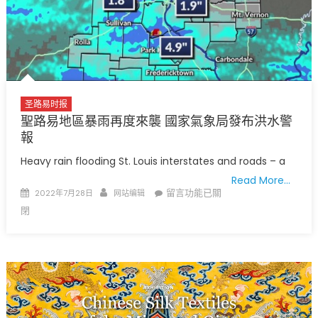
州
Branson
市
世
界
少
棒
圣路易时报
錦
聖路易地區暴雨再度來襲 國家氣象局發布洪水警
標
報
賽
Heavy rain flooding St. Louis interstates and roads – a
歡
Read More…
迎
Posted
Author
在
留言功能已關
2022年7月28日
网站编辑
僑
on
〈聖
閉
胞
路
8
易
月
地
3
區
日
暴
聖
雨
路