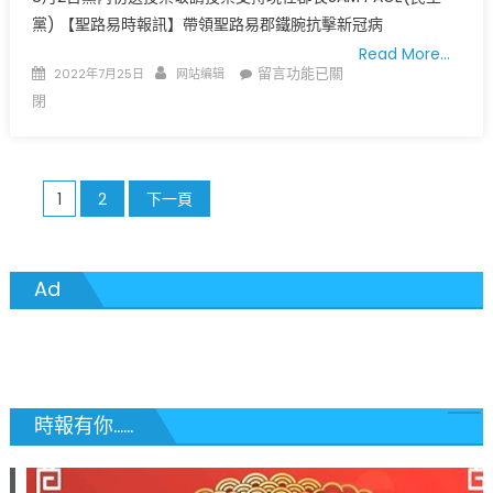
黨) 【聖路易時報訊】帶領聖路易郡鐵腕抗擊新冠病
Read More…
Posted
Author
在
留言功能已關
2022年7月25日
网站编辑
on
〈支
閉
持
Sam
Page
文
郡
1
2
下一頁
長
章
就
分
在
Ad
8
頁
月
2
日
On
時報有你......
Tuesday,
August
2nd