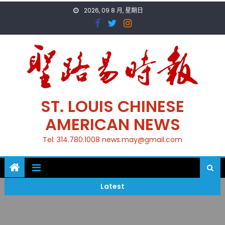
Skip
2026, 09 8 月, 星期日
to
content
ST. LOUIS CHINESE
AMERICAN NEWS
Tel: 314.780.1008 news.may@gmail.com
Latest