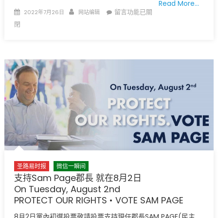
Read More…
Posted
Author
在
留言功能已關
2022年7月26日
网站编辑
on
〈七
閉
月
芝
加
哥
艺
术
博
物
馆
拾
宝〉
中
圣路易时报
微信一瞬间
支持Sam Page郡長 就在8月2日
On Tuesday, August 2nd
PROTECT OUR RIGHTS • VOTE SAM PAGE
8月2日黨內初選投票敬請投票支持現任郡長SAM PAGE(民主