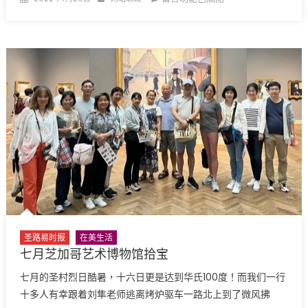
on
〈2022
圣
路
易
中
文
学
校
(STSLCLS)
父
亲
节
烧
烤
(BBQ)
圣路易时报
在美生活
记〉
七月芝加哥艺术博物馆拾宝
中
七月的圣村烈日酷暑，十六日更是达到华氏100度！而我们一行
十多人有幸跟着刘隼老师逃离烤炉驱车一路北上到了微风拂