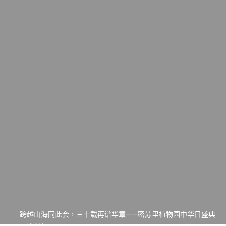
一晃三十年，初夏又相逢。中华日，等你来赴约 —— 密苏里植物
园“中华日三十周年特别报道（五）
筝声与琴韵交汇：刘励(Li Statler)与钢琴家Darek演绎一场古筝
与钢琴的精彩对话
跨越山海同此会，三十载再谱华章——密苏里植物园中华日盛典
圆满举行