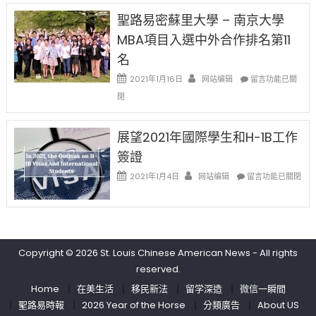
中
免
兩
聖路易密蘇里大學 – 南京大學
费
年
英
MBA項目入選中外合作排名第11
里
文
國
名
写
際
作
在
2021年1月16日
网站编辑
留
留言功能已關
课!
〈聖
學
閉
只
路
生
办
易
和
两
密
大
展望2021年國際學生和H-1B工作
场
蘇
學
簽證
错
里
面
过
大
在
臨
2021年1月4日
网站编辑
留言功能已關閉
可
學
〈展
的
惜〉
–
望
挑
中
南
2021
戰
京
年
和
大
國
未
學
Copyright © 2026
St. Louis Chinese American News
- All rights
際
來〉
MBA
學
中
reserved.
項
生
Home
在美生活
移民新法
留学深造
微信一瞬間
目
和
入
聖路易時報
2026 Year of the Horse
分類廣告
About US
H-