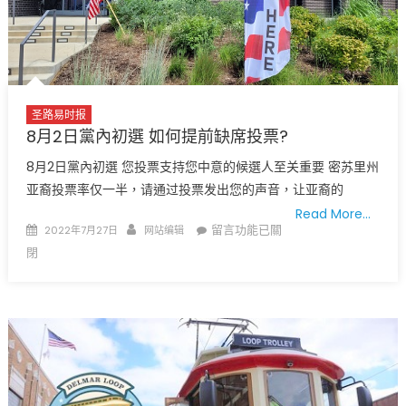
災
情
慘
重
進
入
圣路易时报
緊
8月2日黨內初選 如何提前缺席投票?
急
8月2日黨內初選 您投票支持您中意的候選人至关重要 密苏里州
狀
亚裔投票率仅一半，请通过投票发出您的声音，让亚裔的
況〉
Read More…
中
Posted
Author
在
留言功能已關
2022年7月27日
网站编辑
on
〈8
閉
月
2
日
黨
內
初
選