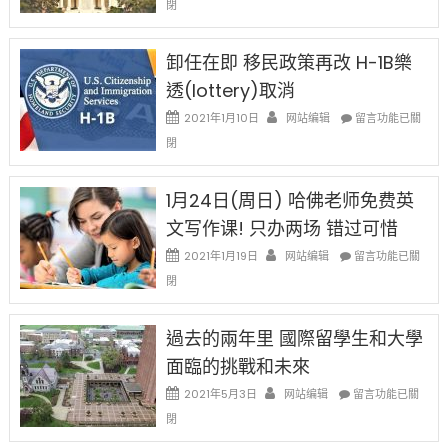
閉
例
民
設
新
限
法
卸任在即 移民政策再改 H-1B樂
後
讓
現
透(lottery)取消
錢
在
說
在
2021年1月10日
网站编辑
留言功能已關
開
話
〈卸
始
閉
申
任
對
請
在
OPT
H-
即
1月24日(周日) 哈佛老师免费英
開
1B
移
刀〉
簽
文写作课! 只办两场 错过可惜
民
中
證
政
在
2021年1月19日
网站编辑
留言功能已關
高
策
〈1
薪
閉
再
月
者
改
24
先
H-
日
過去的兩年里 國際留學生和大學
得〉
1B
(周
中
樂
面臨的挑戰和未來
日)
透
哈
在
2021年5月3日
网站编辑
留言功能已關
(lottery)
佛
〈過
取
閉
老
去
消〉
师
的