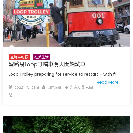
如
何
提
前
缺
席
投
票?〉
圣路易时报
在美生活
中
聖路易Loop叮噹車明天開始試車
Loop Trolley preparing for service to restart – with fr
Read More…
Posted
Author
在
留言功能已關
2022年7月26日
网站编辑
on
〈聖
閉
路
易
Loop
叮
噹