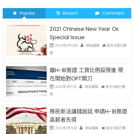
Popular
Recent
Comment
2021 Chinese New Year Ox
Special Issue
在
2021年2月14日
网站编辑
留言功能已關
〈2021
閉
Chinese
New
Year
繼H-1B簽證 工資比例設限後 現
Ox
在開始對OPT開刀
Special
Issue〉
在
2021年1月17日
网站编辑
留言功能已關
中
〈繼
閉
H-
1B
簽
移民新法讓錢說話 申請H-1B簽證
證
高薪者先得
工
資
在
2021年1月15日
网站编辑
留言功能已關
比
〈移