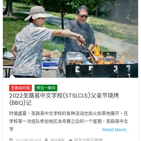
車
明
天
開
始
試
車〉
中
圣路易时报
微信一瞬间
2022圣路易中文学校(STSLCLS)父亲节烧烤
(BBQ)记
时值盛夏，圣路易中文学校的各种活动也如火如荼地展开。在
学校第一次组队参加地区龙舟赛之后的一个星期，圣路易中文
学
Read More…
Posted
Author
在
留言功能已關閉
2022年7月26日
网站编辑