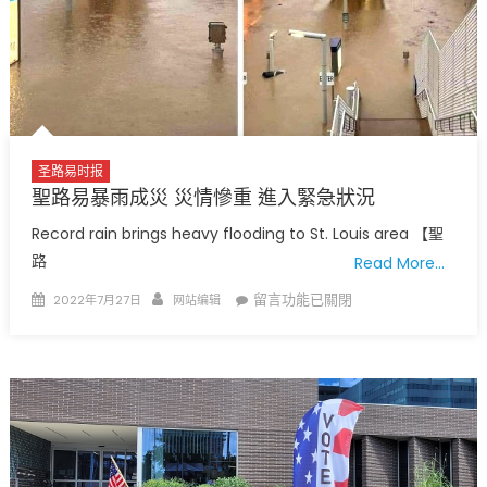
國
明
清
絲
綢
紡
織
圣路易时报
聖路易暴雨成災 災情慘重 進入緊急狀況
品
展〉
Record rain brings heavy flooding to St. Louis area 【聖
中
路
Read More…
Posted
Author
在
留言功能已關閉
2022年7月27日
网站编辑
on
〈聖
路
易
暴
雨
成
災