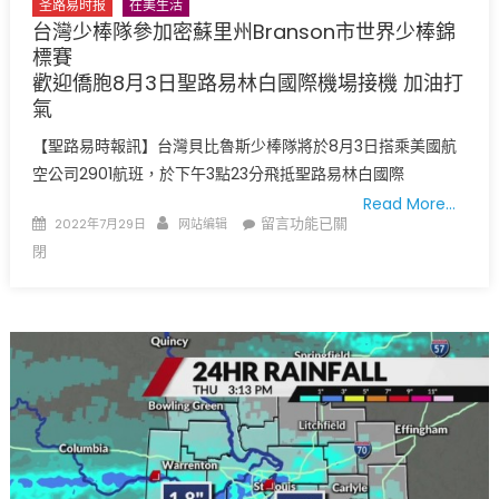
圣路易时报
在美生活
5
台灣少棒隊參加密蘇里州Branson市世界少棒錦
日
標賽
至
歡迎僑胞8月3日聖路易林白國際機場接機 加油打
7
氣
日
【聖路易時報訊】台灣貝比魯斯少棒隊將於8月3日搭乘美國航
密
空公司2901航班，於下午3點23分飛抵聖路易林白國際
蘇
里
Read More…
Posted
Author
在
留言功能已關
2022年7月29日
网站编辑
州
on
〈台
閉
開
灣
學
少
免
棒
稅
隊
日〉
參
中
加
密
蘇
里