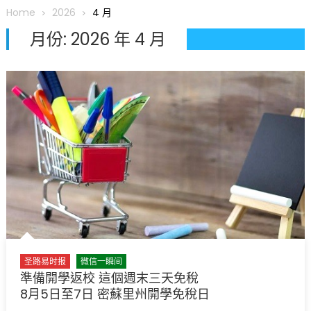
Home
2026
4 月
圣路易龙舟俱乐部5月16日龙舟体验日 邀请各界亲身体验划行乐
趣 + 水上竞速魅力
月份:
2026 年 4 月
三十二载跨越时空的相逢
执掌密苏里植物园近四十年 致力推动全球植物多样性研究与中美
合作 Peter Raven 博士逝世 享年89岁
一晃三十年，初夏又相逢。中华日，等你来赴约 —— 密苏里植物
园“中华日三十周年特别报道（五）
筝声与琴韵交汇：刘励(Li Statler)与钢琴家Darek演绎一场古筝
与钢琴的精彩对话
圣路易时报
微信一瞬间
準備開學返校 這個週末三天免稅
8月5日至7日 密蘇里州開學免稅日