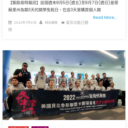
【聖路易時報訊】這個週末8月5日(週五)至8月7日(週日)是密
蘇里州為期3天的開學免稅日，在這3天里購買個人開
Read More…
Posted
Author
在
留言功能已關
2022年7月31日
网站编辑
on
〈準
閉
備
開
學
返
校
這
個
週
末
三
天
免
稅
8
月