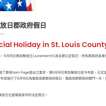
解放日郡政府假日
ews
广告
圣路易时报
圣路易时报广告
ial Holiday in St. Louis Count
 免费赠送血压计供符合
了解您的数字! 3月21日星期六 上午9点至
! 4月18日星期六 上午
Grace UM Church 免费健康检查
月19日黑奴解放日(Juneteenth)為全郡公定假日，所有郡政府各單
hurch
過了郡長Sam Page提出之要求，將6月19日黑奴解放日從今年起，正式
就宣布並執行了6月19日為聖路易郡郡政府假日，聖路易郡郡政府關門一天，
黑奴解放日也是聖路易市的法定假日。