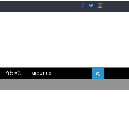
）
分類廣告
ABOUT US
89岁
）