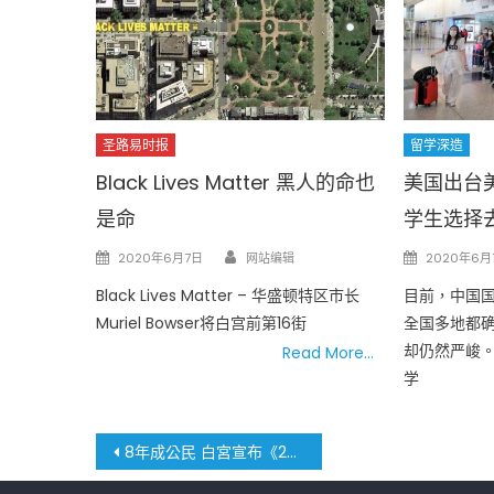
圣路易时报
留学深造
Black Lives Matter 黑人的命也
美国出台
是命
学生选择
Author
Posted
Posted
2020年6月7日
网站编辑
2020年6月
on
on
Black Lives Matter – 华盛顿特区市长
目前，中国
Muriel Bowser将白宫前第16街
全国多地都
却仍然严峻
Read More…
学
文
8年成公民 白宮宣布《2021年美國公民法》全面改革移民法案 通過與否前途未卜