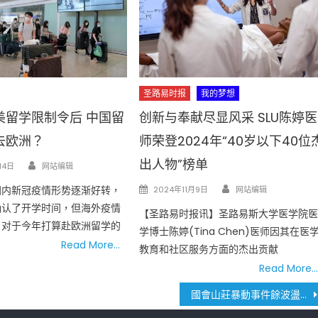
圣路易时报
我的梦想
美留学限制令后 中国留
创新与奉献尽显风采 SLU陈婷医
去欧洲？
师荣登2024年“40岁以下40位
Author
出人物”榜单
14日
网站编辑
Author
Posted
国内新冠疫情形势逐渐好转，
2024年11月9日
网站编辑
on
确认了开学时间，但海外疫情
【圣路易时报讯】圣路易斯大学医学院
。对于今年打算赴欧洲留学的
学博士陈婷(Tina Chen)医师因其在医
Read More…
教育和社区服务方面的杰出贡献
Read More…
國會山莊暴動事件餘波盪漾 警察有英雄、有停職、有接受調查