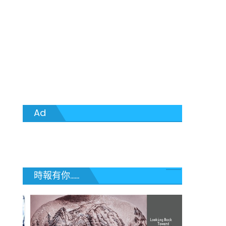
Ad
時報有你......