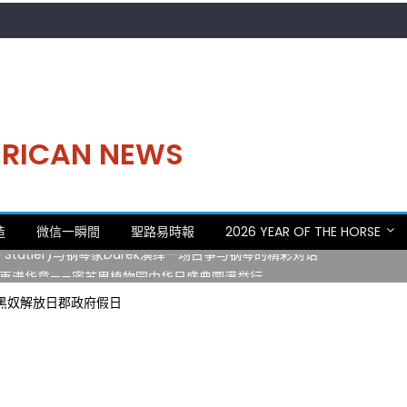
MERICAN NEWS
。中华日，等你来赴约 —— 密苏里植物园“中华日三十周年特别报道（五
造
微信一瞬間
聖路易時報
2026 YEAR OF THE HORSE
 Statler)与钢琴家Darek演绎一场古筝与钢琴的精彩对话
再谱华章——密苏里植物园中华日盛典圆满举行
日龙舟体验日 邀请各界亲身体验划行乐趣 + 水上竞速魅力
日黑奴解放日郡政府假日
致力推动全球植物多样性研究与中美合作 Peter Raven 博士逝世 享年
。中华日，等你来赴约 —— 密苏里植物园“中华日三十周年特别报道（五
 Statler)与钢琴家Darek演绎一场古筝与钢琴的精彩对话