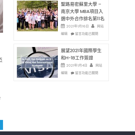
免
的
聖路易密蘇里大學 –
费
兩
南京大學 MBA項目入
英
年
選中外合作排名第11名
文
里
写
國
2021年1月16日
网站
作
際
在
编辑
留言功能已關閉
课!
留
〈聖
只
學
路
办
生
易
展望2021年國際學生
两
和
密
和H-1B工作簽證
杰
场
大
蘇
2021年1月4日
错
网站
學
里
过
在
面
大
编辑
留言功能已關閉
可
〈展
臨
學
惜〉
望
的
–
中
2021
挑
南
医
年
戰
京
学
國
和
大
際
未
學
學
來〉
MBA
生
中
項
和
目
H-
入
1B