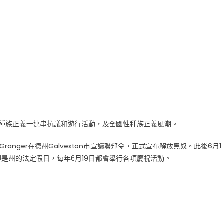
區種族正義一連串抗議和遊行活動，及全國性種族正義風潮。
Granger在德州Galveston市宣讀聯邦令，正式宣布解放黑奴。此後6月1
是州的法定假日，每年6月19日都會舉行各項慶祝活動。