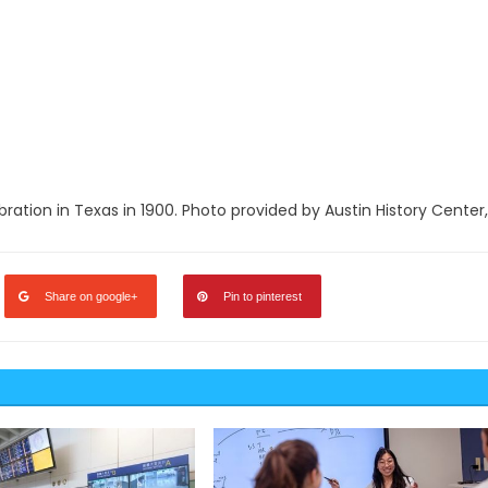
ation in Texas in 1900. Photo provided by Austin History Center,
Share on google+
Pin to pinterest