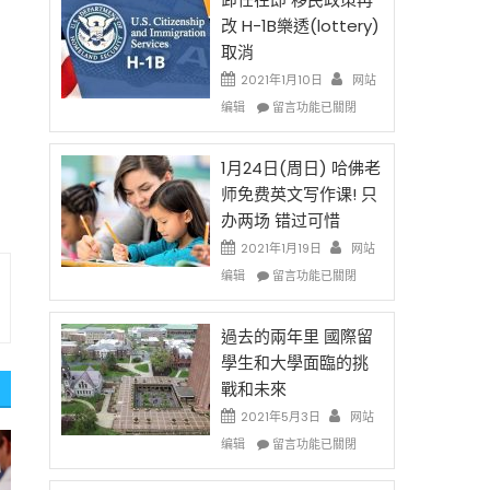
後
法
改 H-1B樂透(lottery)
現
讓
取消
在
錢
開
說
2021年1月10日
网站
始
話
在
编辑
留言功能已關閉
對
申
〈卸
OPT
請
任
開
H-
在
1月24日(周日) 哈佛老
刀〉
1B
即
师免费英文写作课! 只
中
簽
移
办两场 错过可惜
證
民
高
政
2021年1月19日
网站
薪
策
在
编辑
留言功能已關閉
者
再
〈1
先
改
月
得〉
H-
24
過去的兩年里 國際留
中
1B
日
學生和大學面臨的挑
樂
(周
戰和未來
透
日)
(lottery)
哈
2021年5月3日
网站
取
佛
在
编辑
留言功能已關閉
消〉
老
〈過
中
师
去