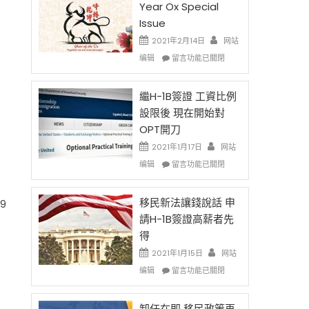
Year Ox Special
Issue
2021年2月14日
网站
在
编辑
留言功能已關閉
〈2021
Chinese
New
繼H-1B簽證 工資比例
Year
設限後 現在開始對
Ox
OPT開刀
Special
Issue〉
2021年1月17日
网站
中
在
编辑
留言功能已關閉
〈繼
H-
1B
移民新法讓錢說話 申
9
簽
請H-1B簽證高薪者先
證
得
工
資
2021年1月15日
网站
比
在
编辑
留言功能已關閉
例
〈移
設
民
限
新
卸任在即 移民政策再