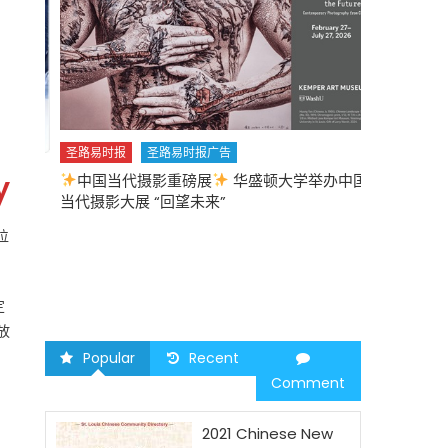
圣路易时报
圣路易时报广告
y
中国当代摄影重磅展
华盛顿大学举办中国
圣路易时报
当代摄影大展 “回望未来”
中午
2026 马年
位
定
放
Popular
Recent
Comment
2021 Chinese New