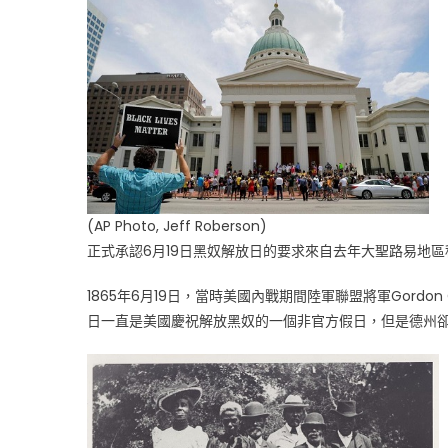
放
日
郡
政
府
假
日〉
中
(AP Photo, Jeff Roberson)
正式承認6月19日黑奴解放日的要求來自去年大聖路易地
1865年6月19日，當時美國內戰期間陸軍聯盟將軍Gordon 
日一直是美國慶祝解放黑奴的一個非官方假日，但是德州卻