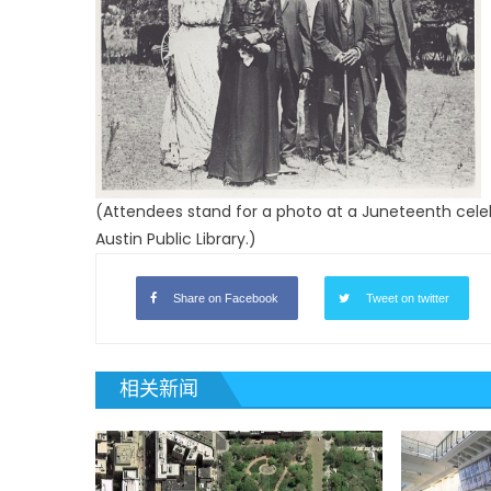
(Attendees stand for a photo at a Juneteenth celebr
Austin Public Library.)
Share on Facebook
Tweet on twitter
相关新闻