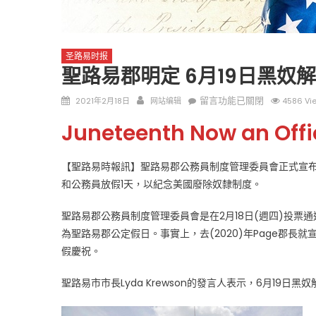
圣路易时报
聖路易郡明定 6月19日黑奴
Posted
Author
在
留言功能已關閉
2021年2月18日
网站编辑
4586 Vi
on
〈聖
圣路易时报
圣路易时报
Juneteenth Now an Offic
路
免费健康检查 无需预约
易
条件者使用 欢迎参加索取
易时报广告
郡
【聖路易時報訊】聖路易郡公務員制度管理委員會正式宣布，6
9点至中午 Grace UM C
Peter Lu Team 卢长志
明
和公務員放假1天，以紀念美國廢除奴隸制度。
定
6
聖路易郡公務員制度管理委員會是在2月18日(週四)投票通
月
為聖路易郡公定假日。事實上，去(2020)年Page郡長
19
假慶祝。
日
黑
聖路易市市長Lyda Krewson的發言人表示，6月19日
奴
解