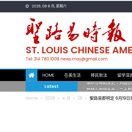
Skip
2026, 08 8 月, 星期六
to
content
ST. LOUIS CHINESE A
Tel: 314.780.1008 news.may@gmail.com
一晃三十年，初夏又相逢
HOME
在美生活
移民新法
留学深
筝声与琴韵交汇：刘励(Li
Latest
跨越山海同此会，三十载
圣路易龙舟俱乐部5月16
Home
2026
4 月
28
聖路易郡明定 6月19
三十二载跨越时空的相逢
执掌密苏里植物园近四十年 
一晃三十年，初夏又相逢
筝声与琴韵交汇：刘励(Li