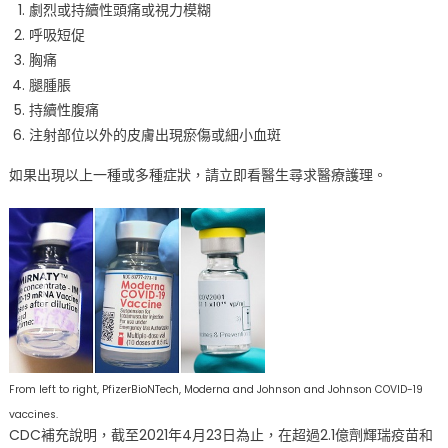
中
劇烈或持續性頭痛或視力模糊
呼吸短促
胸痛
腿腫脹
持續性腹痛
注射部位以外的皮膚出現瘀傷或細小血斑
如果出現以上一種或多種症狀，請立即看醫生尋求醫療護理。
From left to right, PfizerBioNTech, Moderna and Johnson and Johnson COVID-19
vaccines.
CDC補充說明，截至2021年4月23日為止，在超過2.1億劑輝瑞疫苗和