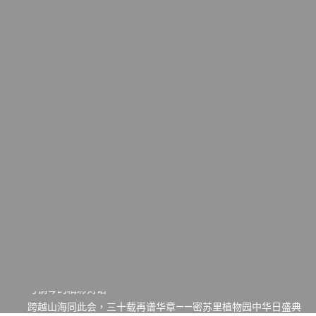
一晃三十年，初夏又相逢。中华日，等你来赴约 —— 密苏里植物
园“中华日三十周年特别报道（五）
筝声与琴韵交汇：刘励(Li Statler)与钢琴家Darek演绎一场古筝
与钢琴的精彩对话
跨越山海同此会，三十载再谱华章——密苏里植物园中华日盛典