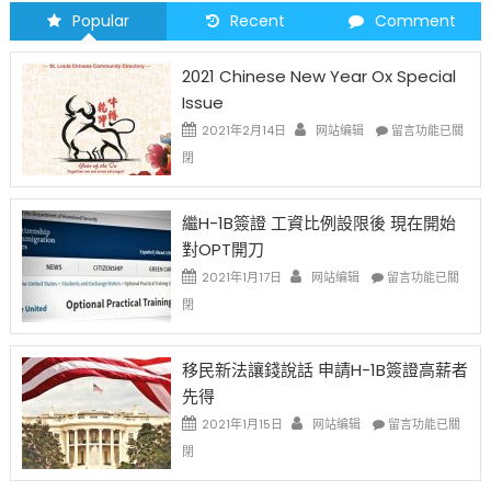
Popular
Recent
Comment
2021 Chinese New Year Ox Special
Issue
在
2021年2月14日
网站编辑
留言功能已關
〈2021
閉
Chinese
New
Year
繼H-1B簽證 工資比例設限後 現在開始
Ox
對OPT開刀
Special
Issue〉
在
2021年1月17日
网站编辑
留言功能已關
中
〈繼
閉
H-
1B
簽
移民新法讓錢說話 申請H-1B簽證高薪者
證
先得
工
資
在
2021年1月15日
网站编辑
留言功能已關
比
〈移
閉
例
民
設
新