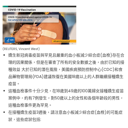
病
預
防
控
制
中
心
公
(REUTERS, Vincent West)
嬌生新冠病毒疫苗與罕見且嚴重的血小板減少綜合症(血栓)存在合
佈
理的因果關係，但是在審查了所有的安全數據之後，由於已知的接
接
種效益 大於已知的潛在風險，美國疾病預防控制中心(CDC)和食
種
嬌
品藥物管理局(FDA)建議恢復在美國18歲以上的人群繼續接種嬌生
生
疫苗。
疫
這種血栓事件十分少見，在18歲到49歲的100萬婦女接種嬌生疫苗
苗
案例中，約有7例發生，對50歲以上的女性和各個年齡段的男性，
注
這種血栓事件更為罕見。
意
在接種嬌生疫苗3週後，請注意血小板減少綜合症(血栓)的可能症
事
狀，這些症狀包括:
項〉