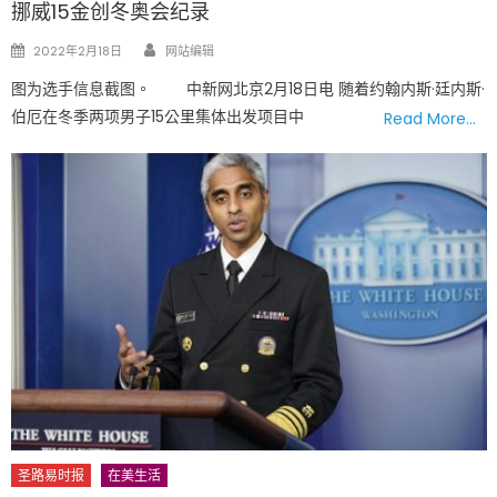
挪威15金创冬奥会纪录
Author
Posted
2022年2月18日
网站编辑
on
图为选手信息截图。 中新网北京2月18日电 随着约翰内斯·廷内斯·
伯厄在冬季两项男子15公里集体出发项目中
Read More…
圣路易时报
在美生活