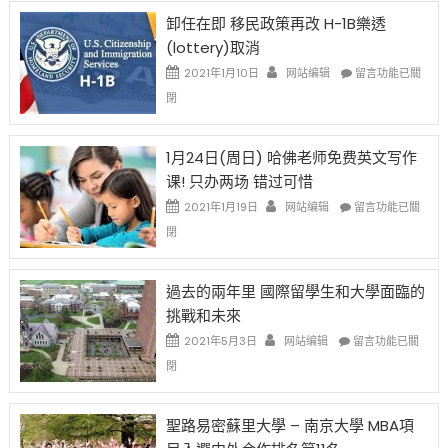
限
法
卸任在即 移民政策再改 H-1B樂透
後
讓
(lottery)取消
現
錢
在
說
在
2021年1月10日
网站编辑
留言功能已關
開
話
〈卸
閉
始
申
任
對
請
在
OPT
H-
即
1月24日(周日) 哈佛老师免费英文写作
開
1B
移
课! 只办两场 错过可惜
刀〉
簽
民
中
證
政
在
2021年1月19日
网站编辑
留言功能已關
高
策
〈1
閉
薪
再
月
者
改
24
先
H-
日
過去的兩年里 國際留學生和大學面臨的
得〉
1B
(周
挑戰和未來
中
樂
日)
透
哈
在
2021年5月3日
网站编辑
留言功能已關
(lottery)
佛
〈過
閉
取
老
去
消〉
师
的
中
免
兩
聖路易密蘇里大學 – 南京大學 MBA項
费
年