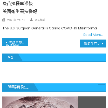
疫苗接種率滯後
美國衛生署拉警報
Author
Posted
2021年7月17日
网站编辑
on
The U.S. Surgeon General Is Calling COVID-19 Misinforma
Read More…
文
聖路易郡想辦法用掉1700劑庫存嬌生疫苗
就發生在你我身邊 美國人口大蕭條 眾議院席位有增有減
聖路易郡每日平均確診140例
章
Ad
導
覽
時報有你......