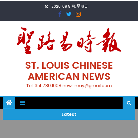
Skip
2026, 09 8 月, 星期日
to
content
ST. LOUIS CHINESE
AMERICAN NEWS
Tel: 314.780.1008 news.may@gmail.com
Latest