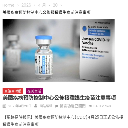
圆满举行
Home
2026
4 月
28
圣路易龙舟俱乐部5月16日龙舟体验日 邀请各界亲身体验划行乐
美國疾病預防控制中心公佈接種嬌生疫苗注意事項
趣 + 水上竞速魅力
三十二载跨越时空的相逢
执掌密苏里植物园近四十年 致力推动全球植物多样性研究与中美
合作 Peter Raven 博士逝世 享年89岁
一晃三十年，初夏又相逢。中华日，等你来赴约 —— 密苏里植物
园“中华日三十周年特别报道（五）
筝声与琴韵交汇：刘励(Li Statler)与钢琴家Darek演绎一场古筝
与钢琴的精彩对话
圣路易时报
在美生活
美國疾病預防控制中心公佈接種嬌生疫苗注意事項
Posted
Author
在
留言功能已關閉
2021年4月26日
网站编辑
11410 Views
on
〈美
【聖路易時報訊】美國疾病預防控制中心(CDC)4月25日正式公佈接
國
種嬌生疫苗注意事項:
疾