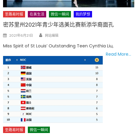
圣路易时报
在美生活
微信一瞬间
我的梦想
密苏里州2021年青少年选美比赛新添华裔面孔
Author
Posted
2021年6月21日
网站编辑
on
Miss Spirit of St Louis’ Outstanding Teen Cynthia Liu,
Read More…
圣路易时报
微信一瞬间