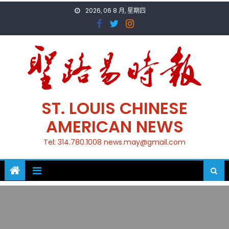
Skip
2026, 06 8 月, 星期四
to
content
ST. LOUIS CHINESE
AMERICAN NEWS
Tel: 314.780.1008 news.may@gmail.com