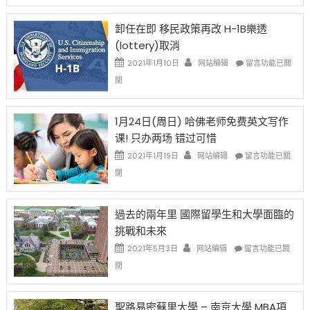
設
新
限
法
卸任在即 移民政策再改 H-1B樂透
後
讓
(lottery)取消
現
錢
在
說
在
2021年1月10日
网站编辑
留言功能已關
開
話
〈卸
閉
始
申
任
對
請
在
OPT
H-
即
1月24日(周日) 哈佛老师免费英文写作
開
1B
移
课! 只办两场 错过可惜
刀〉
簽
民
中
證
政
在
2021年1月19日
网站编辑
留言功能已關
高
策
〈1
閉
薪
再
月
者
改
24
先
H-
日
過去的兩年里 國際留學生和大學面臨的
得〉
1B
(周
挑戰和未來
中
樂
日)
透
哈
在
2021年5月3日
网站编辑
留言功能已關
(lottery)
佛
〈過
閉
取
老
去
消〉
师
的
中
免
兩
聖路易密蘇里大學 – 南京大學 MBA項
费