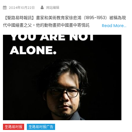
Author
Posted
2024年10月22日
网站编辑
on
【聖路易時報訊】畫家和美術教育家徐悲鴻（1895-1953）被稱為現
代中國繪畫之父。他的動物畫把中國畫中寄情託
Read More…
圣路易时报
圣路易时报广告