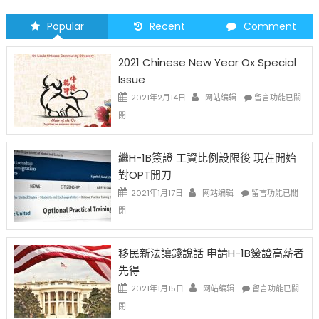
Popular
Recent
Comment
2021 Chinese New Year Ox Special
Issue
在
2021年2月14日
网站编辑
留言功能已關
〈2021
閉
Chinese
New
Year
繼H-1B簽證 工資比例設限後 現在開始
Ox
對OPT開刀
Special
Issue〉
在
2021年1月17日
网站编辑
留言功能已關
中
〈繼
閉
H-
1B
簽
移民新法讓錢說話 申請H-1B簽證高薪者
證
先得
工
資
在
2021年1月15日
网站编辑
留言功能已關
比
〈移
閉
例
民