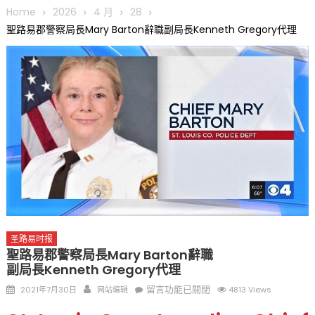
圆满举行
Home
2026
4 月
28
圣路易龙舟俱乐部5月16日龙舟体验日 邀请各界亲身体验划行乐
聖路易郡警察局長Mary Barton辭職副局長Kenneth Gregory代理
趣 + 水上竞速魅力
三十二载跨越时空的相逢
执掌密苏里植物园近四十年 致力推动全球植物多样性研究与中美
合作 Peter Raven 博士逝世 享年89岁
一晃三十年，初夏又相逢。中华日，等你来赴约 —— 密苏里植物
园“中华日三十周年特别报道（五）
筝声与琴韵交汇：刘励(Li Statler)与钢琴家Darek演绎一场古筝
与钢琴的精彩对话
圣路易时报
聖路易郡警察局長Mary Barton辭職
副局長Kenneth Gregory代理
Posted
Author
在
留言功能已關閉
2021年7月30日
网站编辑
4813 Views
on
〈聖