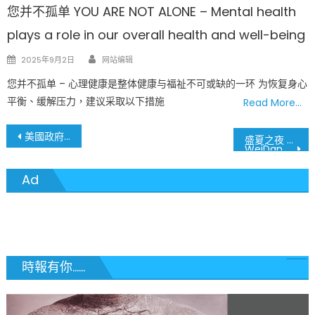
您并不孤单 YOU ARE NOT ALONE – Mental health
plays a role in our overall health and well-being
Author
Posted
2025年9月2日
网站编辑
on
您并不孤单 – 心理健康是整体健康与福祉不可或缺的一环 为恢复身心
平衡、缓解压力，建议采取以下措施
Read More…
文
美國政府又要發錢了! 您能領得到嗎?
盛夏之夜 繁花齐放 梦想起飞
WeiDance舞蹈工作室2021汇报演出
章
Ad
導
覽
時報有你......