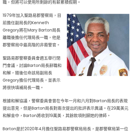
職，但將可以使用所剩餘的有薪累積假期。
1979年加入聖路易郡警察局，目
前擔任副局長的Kenneth
Gregory將在Mary Barton局長
離職後擔任代理局長一職，他是
郡警察局中最高階的非裔警官。
聖路易郡警察委員會週五舉行閉
門會議，討論Barton局長辭職和
和解，隨後任命該局副局長
Gregory擔任代理局長，並表示
將很快填補局長一職。
根據和解協議，警察委員會曾在今年一月和六月對Barton局長的表現
提出意見，但是Barton局長對兩次提出的批評表示異議。在29萬美元
和解金中，Barton將收到19萬美，其餘款項則歸她的律師。
Barton是於2020年4月擔任聖路易郡警察局局長，是郡警察局第一位