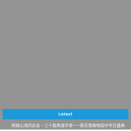
一晃三十年，初夏又相逢。中华日，等你来赴约 —— 密苏里植物
园“中华日三十周年特别报道（五）
筝声与琴韵交汇：刘励(Li Statler)与钢琴家Darek演绎一场古筝
Latest
与钢琴的精彩对话
跨越山海同此会，三十载再谱华章——密苏里植物园中华日盛典