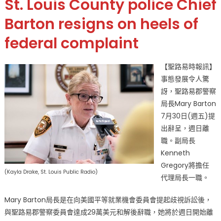
St. Louis County police Chief
路
易
Barton resigns on heels of
郡
federal complaint
警
察
局
【聖路易時報訊】
長
事態發展令人驚
Mary
訝，聖路易郡警察
Barton
局長Mary Barton
辭
7月30日(週五)提
職
出辭呈，週日離
副
局
職。副局長
長
Kenneth
Kenneth
Gregory將擔任
(Kayla Drake, St. Louis Public Radio)
Gregory
代理局長一職。
代
理〉
Mary Barton局長是在向美國平等就業機會委員會提起歧視訴訟後，
中
與聖路易郡警察委員會達成29萬美元和解後辭職，她將於週日開始離