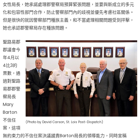
女性局長，她承諾處理郡警察局預算緊張問題，並要與新成立的多元
化和包容性部門合作，防止警察部門內的歧視並優先考慮社區關係。
但是很快的就因警察部門種族主義，和不當處理相關問題受到抨擊，
她也承認郡警察局存在種族問題。
聖路易郡
郡議會今
年4月以
4比3的
票數，通
過對聖路
易郡郡警
察局長
Mary
Barton
不信任
(Photo by David Carson, St. Lois Post-Dispatch)
案，這項
無約束力的不信任案決議譴責Barton局長的領導能力，同時宣稱